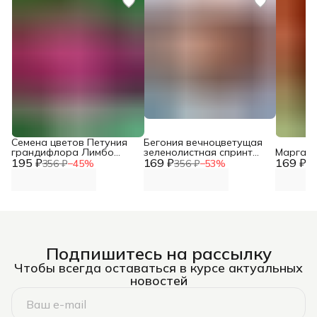
Семена цветов Петуния
Бегония вечноцветущая
грандифлора Лимбо
зеленолистная спринт
Маргари
195 ₽
Джи Пи F1 Микс
169 ₽
плюс f1
169 ₽
356 ₽
−
45
%
356 ₽
−
53
%
35
Подпишитесь на рассылку
Чтобы всегда оставаться в курсе актуальных
новостей