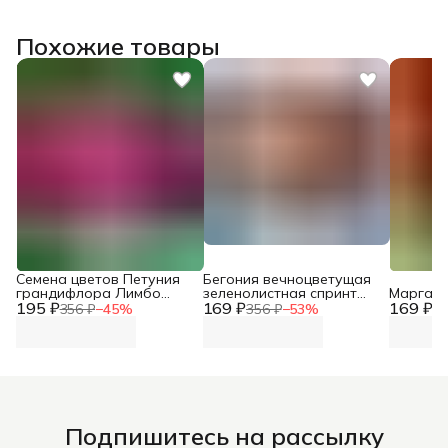
Похожие товары
Семена цветов Петуния
Бегония вечноцветущая
грандифлора Лимбо
зеленолистная спринт
Маргари
195 ₽
Джи Пи F1 Микс
169 ₽
плюс f1
169 ₽
356 ₽
−
45
%
356 ₽
−
53
%
35
Подпишитесь на рассылку