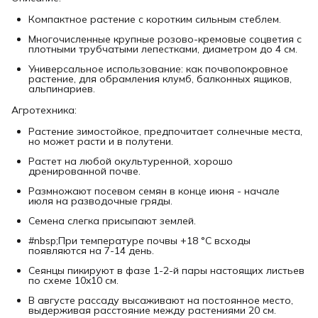
Компактное растение с коротким сильным стеблем.
Многочисленные крупные розово-кремовые соцветия с
плотными трубчатыми лепестками, диаметром до 4 см.
Универсальное использование: как почвопокровное
растение, для обрамления клумб, балконных ящиков,
альпинариев.
Агротехника:
Растение зимостойкое, предпочитает солнечные места,
но может расти и в полутени.
Растет на любой окультуренной, хорошо
дренированной почве.
Размножают посевом семян в конце июня - начале
июля на разводочные гряды.
Семена слегка присыпают землей.
#nbsp;При температуре почвы +18 °C всходы
появляются на 7-14 день.
Сеянцы пикируют в фазе 1-2-й пары настоящих листьев
по схеме 10x10 см.
В августе рассаду высаживают на постоянное место,
выдерживая расстояние между растениями 20 см.