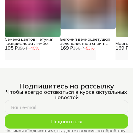
Семена цветов Петуния
Бегония вечноцветущая
грандифлора Лимбо
зеленолистная спринт
Маргари
195 ₽
Джи Пи F1 Микс
169 ₽
плюс f1
169 ₽
356 ₽
−
45
%
356 ₽
−
53
%
35
Подпишитесь на рассылку
Чтобы всегда оставаться в курсе актуальных
новостей
Подписаться
Нажимая «Подписаться», вы даете согласие на обработку