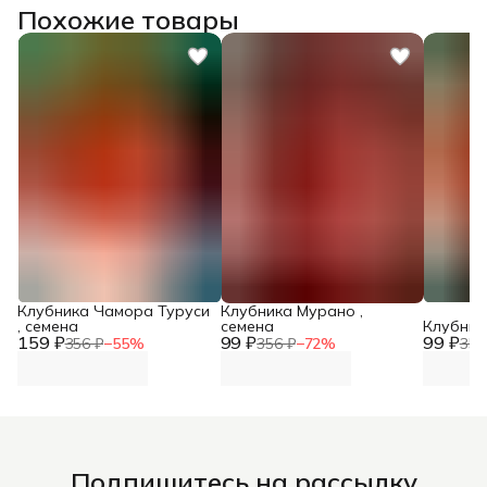
Похожие товары
Клубника Чамора Туруси
Клубника Мурано ,
, семена
семена
Клубник
159 ₽
99 ₽
99 ₽
356 ₽
−
55
%
356 ₽
−
72
%
356
Подпишитесь на рассылку