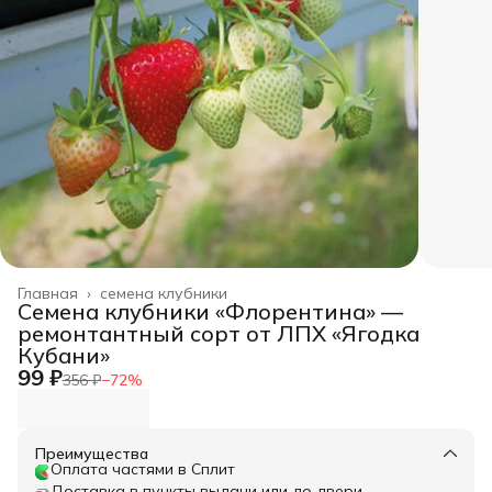
Главная
›
семена клубники
Семена клубники «Флорентина» —
ремонтантный сорт от ЛПХ «Ягодка
Кубани»
99 ₽
356 ₽
−
72
%
Преимущества
Оплата частями в Сплит
Доставка в пункты выдачи или до двери