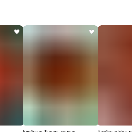
Клубника Фурор , семена
Клубника Мальви