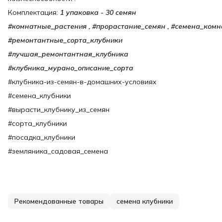
Комплектация:
1 упаковка - 30 семян
#комнатные_растения , #прорастание_семян , #семена_ком
#ремонтантные_сорта_клубники
#лучшая_ремонтантная_клубника
#клубника_мурано_описание_сорта
#клубника-из-семян-в-домашних-условиях
#семена_клубники
#вырасти_клубнику_из_семян
#сорта_клубники
#посадка_клубники
#земляника_садовая_семена
Рекомендованные товары
семена клубники