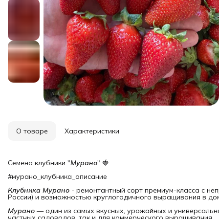
О товаре
Характеристики
Семена клубники "
Мурано
" 🍓
#мурано_клубника_описание
Клубника Мурано
- ремонтантный сорт премиум-класса с не
России) и возможностью круглогодичного выращивания в до
Мурано
— один из самых вкусных, урожайных и универсальны
частных садоводов, так и для коммерческого выращивания.