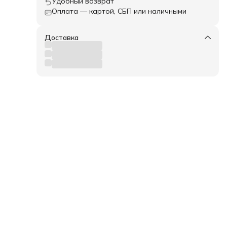
Удобный возврат
Оплата — картой, СБП или наличными
е
Доставка
нным
енцы