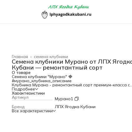
Главная
›
семена клубники
Семена клубники Мурано от ЛПХ Ягодк
Кубани — ремонтантный сорт
О товаре
Семена клубники "
Мурано
" 🍓
#мурано_клубника_описание
Клубника Мурано
- ремонтантный сорт премиум-класса с
непрерывным плодоношением с мая по ноябрь (на юге Ро
Подробнее
и возможностью круглогодичного выращивания в домаш
Характеристики
условиях.
Артикул
Мурано1
Мурано
— один из самых вкусных, урожайных и
универсальных сортов клубники. Отлично подходит как д
Бренд
ЛПХ Ягодка Кубани
частных садоводов, так и для коммерческого выращивани
Все характеристики
🌱 Особенности сорта:
— Плодоношение: с мая по ноябрь, а при выращивании в
помещении — круглый год
— Созревает очень рано, давая первый урожай уже в на
сезона