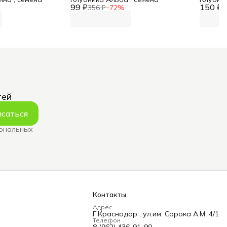
99 ₽
150 ₽
356 ₽
−
72
%
3
тей
саться
сональных
Контакты
Адрес
Г.Краснодар , ул.им. Сорока А.М. 4/1
Телефон