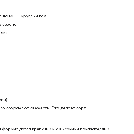
мещении — круглый год
е сезона
ядке
жии)
го сохраняют свежесть. Это делает сорт
ы формируются крепкими и с высокими показателями