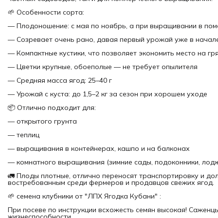
🌱 Особенности сорта:
— Плодоношение: с мая по ноябрь, а при выращивании в по
— Созревает очень рано, давая первый урожай уже в начал
— Компактные кустики, что позволяет экономить место на гр
— Цветки крупные, обоеполые — не требует опылителя
— Средняя масса ягод: 25–40 г
— Урожай с куста: до 1,5–2 кг за сезон при хорошем уходе
📦 Отлично подходит для:
— открытого грунта
— теплиц
— выращивания в контейнерах, кашпо и на балконах
— комнатного выращивания (зимние сады, подоконники, лод
🚛 Плоды плотные, отлично переносят транспортировку и дол
востребованным среди фермеров и продавцов свежих ягод.
🌱 семена клубники от "ЛПХ Ягодка Кубани" :
При посеве по инструкции всхожесть семян высокая! Саженц
жизнеспособности .