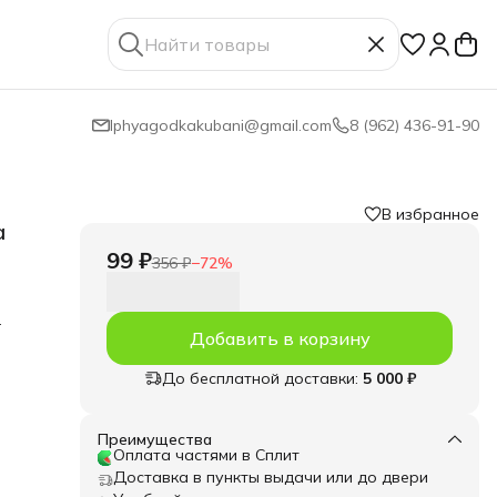
lphyagodkakubani@gmail.com
8 (962) 436-91-90
В избранное
а
99 ₽
356 ₽
−
72
%
ссии)
Добавить в корзину
них
До бесплатной доставки:
5 000 ₽
ля
я.
Преимущества
Оплата частями в Сплит
чале
Доставка в пункты выдачи или до двери