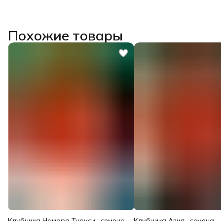
Похожие товары
Клубника Чамора Туруси , семена
Клубника Азия , семена