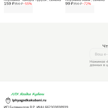
159 ₽
99 ₽
356 ₽
−
55
%
356 ₽
−
72
%
Чт
Нажимая «
данных в 
ИП Буляккулов В.Р. ИНН 662303838939