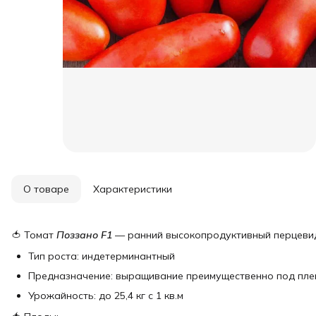
О товаре
Характеристики
🍅 Томат
Поззано F1
— ранний высокопродуктивный перцевид
Тип роста: индетерминантный
Предназначение: выращивание преимущественно под пле
Урожайность: до 25,4 кг с 1 кв.м