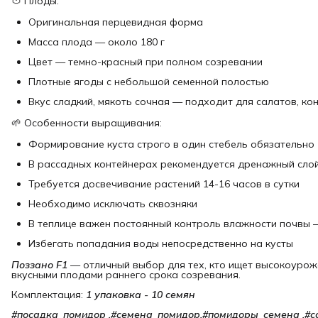
🍅 Плоды:
Оригинальная перцевидная форма
Масса плода — около 180 г
Цвет — темно-красный при полном созревании
Плотные ягоды с небольшой семенной полостью
Вкус сладкий, мякоть сочная — подходит для салатов, к
🌱 Особенности выращивания:
Формирование куста строго в один стебель обязательно
В рассадных контейнерах рекомендуется дренажный слой
Требуется досвечивание растений 14-16 часов в сутки
Необходимо исключать сквозняки
В теплице важен постоянный контроль влажности почвы 
Избегать попадания воды непосредственно на кусты
Поззано F1
— отличный выбор для тех, кто ищет высокоурожа
вкусными плодами раннего срока созревания.
Комплектация:
1 упаковка - 10 семян
#посадка_помидор ,#семена_помидор,#помидоры_семена ,#с