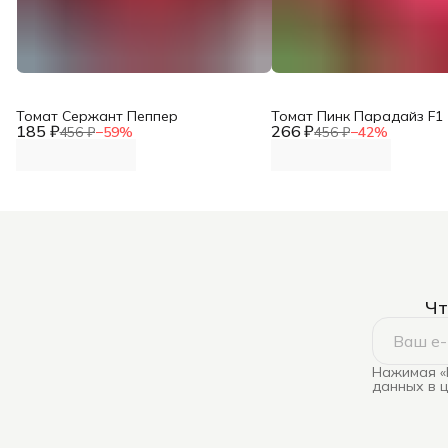
Томат Сержант Пеппер
Томат Пинк Парадайз F1
185 ₽
266 ₽
456 ₽
−
59
%
456 ₽
−
42
%
Чт
Нажимая «
данных в 