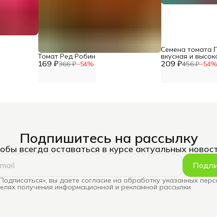
Семена томата 
Томат Ред Робин
вкусная и высо
169 ₽
209 ₽
новинка
366 ₽
−
54
%
456 ₽
−
54
Подпишитесь на рассылку
обы всегда оставаться в курсе актуальных новос
Подпи
Подписаться», вы даете согласие на обработку указанных пер
целях получения информационной и рекламной рассылки