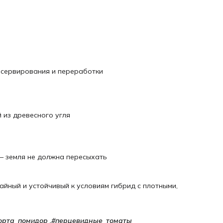
,#сорта_помидор ,#перцевидные_томаты
,#томат_поззано_описание
онсервирования и переработки
 из древесного угля
— земля не должна пересыхать
йный и устойчивый к условиям гибрид с плотными,
орта_помидор ,#перцевидные_томаты 