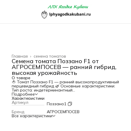
Главная
›
семена томатов
Семена томата Поззано F1 от
АГРОСЕМПОСЕВ — ранний гибрид,
высокая урожайность
О товаре
🍅 Томат
Поззано F1
— ранний высокопродуктивный
перцевидный гибрид 🌿 Основные характеристики:
Тип роста: индетерминантный
Подробнее
Предназначение: выращивание преимущественно под
Характеристики
пленочным укрытием (теплица)
Артикул
Поззано1
Урожайность: до 25,4 кг с 1 кв.м
Бренд
АГРОСЕМПОСЕВ
Все характеристики
🍅 Плоды:
Оригинальная перцевидная форма